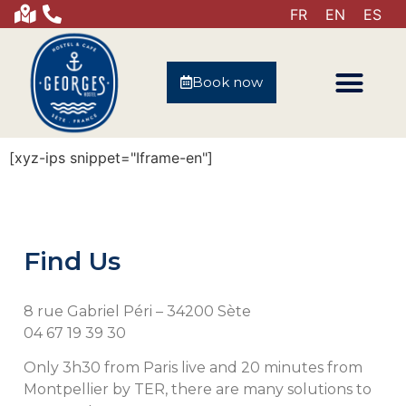
FR
EN
ES
Book now
[xyz-ips snippet="Iframe-en"]
Find Us
8 rue Gabriel Péri – 34200 Sète
04 67 19 39 30
Only 3h30 from Paris live and 20 minutes from
Montpellier by TER, there are many solutions to