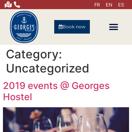
FR
EN
ES
Book now
Category:
Uncategorized
2019 events @ Georges
Hostel